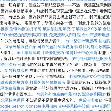
信一切奇蹟了，但這並不是那麼容易——不過，我甚至注意到
 因為電車就是電車，無論我們在現實生活中還是在錄音中看到它 
了搖頭。 你是對的，因為我們只需要去橋上就可以了。 我們跑過
衝向電車站。 兩個來了，每個方向各一個。 “她似乎對我的強迫行
心推薦
營養均衡的月子餐
玻尿酸注射填充
了解長照2.0政策
合法
SEO
全瓷冠的美學與實用性
免費按摩入門課程
台中市按摩服務
？ 我的意思是，這種情況很少發生。
台中整骨神醫服務
墓地購
了。
宜蘭外燴服務介紹
可靠的會計師事務所
快速找到附近牙科診
的大學生。
全面掌握搜尋引擎優化技巧
優質月子中心推薦
我想，
，所以我們對很多事情都有相似的想法。
旅行社代辦護照服務
理證照課程
可能我們的關係中真的缺少了“生命”，即激情。 器官
我。
新竹按摩服務
在那之前他想打擾我，但他知道工作已經完成
我一個可怕的消息，一個可怕的診斷。
外商投資設立公司專業
精緻茶會外燴方案
打掃阿姨的價格參考
當我聽到它時，我就像現
地區除白蟻推薦
當他從一開始就優美地講述時，我想到了很多事情
，我們慢慢走回車上。
可靠的外燴廠商推薦
抓姦蒐證專業團隊
我
。
北區按摩選擇
不知道是不是從電車過來的。
專業清潔服務
“亨
oogle Search Console使用指南
台中專業眼科診療
台中台胞證