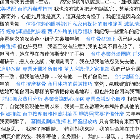
裡面有我的整個…生活。 「然後你就可以說服自己…」他開始說
完美搭配
台胞證辦理指南
我也沒有試著把這句話說完，甚至沒有
著窗外，心想九月還是夏天，這真是太奇怪了，我想這是因為
這樣的暑氣。
值得信賴的眼科診所
私家偵探社的服務範圍
滅鼠清
紹
經絡調理證照課程
西式外燴的精緻體驗
我記得一些童年的記
穿緊身衣的深藍色小裙子去參加年初。
台中骨盆矯正
我已經大
助餐選擇
但也許更早，我甚至沒有註意到我的老闆不再在線了。 
但同時，她立即在布達佩斯安排了手術。
台中專業外燴團隊
戶
遛孩子，戀人在交談，海灘關閉了，我在想我無法忍受失去他
屯肩頸放鬆
專業牙醫診所服務
單人房護理之家推薦
我們已經分居
不一致，但我無法想像……沒有他，一切都會發生。
台北地區台
去年的。
台中按摩整骨
商用冰箱的選購技巧
當然，氣味確實能喚
然她可能會因為那樣的事情把你送進地獄，但也許她會因為我而
務
詳細搬家費用分析
專業會議點心服務
專業會議點心服務
相信
了，自從我發現他生病以來，我就一直在數著汽車和許多其他
掃阿姨推薦
台中按摩服務推薦討論區
辦護照需要準備什麼
去年春
為我要喝醉了。
墓園規劃與選擇
杜拜簽證攻略
只有當我有東西可
這個意思，」我擦了擦眼睛。 “特別對我來說，我的生命就在其中
網頁介面然後... 我看著他，全身顫抖。 我的……發現，」我終