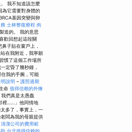
。 我不知道該怎麼
因為它需要對身體的
RCA基因突變與卵
服務
士林整復療程
肉
製造的。 我的意思
喜歡回想起這段關
把鼻子貼在窗戶上，
站在我附近，我寧願
習慣了這個工作場所
我一定昏了幾秒鐘，
握住我的手腕，可能
透明說明
–
護照過期
的生命
值得信賴的外燴
我們真是太愚蠢
那裡……」他同情地
的太多了，事實上，一
老闆為我的母親提供
。
清潔公司的費用範
協助
台北值得信賴的