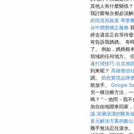
其他人有什麼關係？
我討厭每次都必須
的現況與政策
專業
台中體態矯正服務
經去過並正在等待
有告訴我媽媽。 有
了。 例如，媽媽根
領域的任何地方。 
速打掃技巧
台北地
到來呢？
高雄徵信
調。
助您實現品牌
敢放手。
Google 
另一種治療方法，一
嗎？ ” - 他問 
加自由地開車回家
議
深層清潔的醫美
多元解決方案的數位
幾乎無法忍住淚水