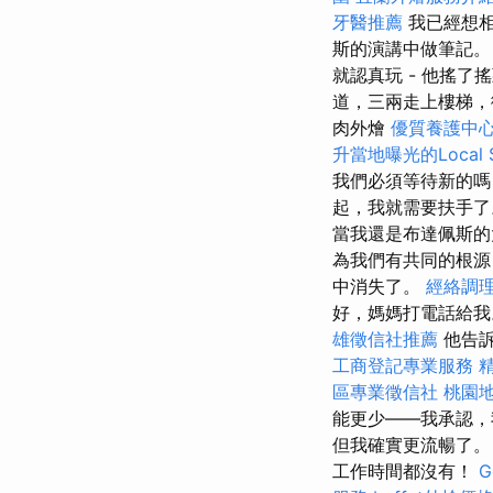
牙醫推薦
我已經想相
斯的演講中做筆記。
就認真玩 - 他搖
道，三兩走上樓梯，
肉外燴
優質養護中
升當地曝光的Local 
我們必須等待新的嗎
起，我就需要扶手
當我還是布達佩斯
為我們有共同的根源
中消失了。
經絡調
好，媽媽打電話給
雄徵信社推薦
他告訴
工商登記專業服務
區專業徵信社
桃園
能更少——我承認
但我確實更流暢了
工作時間都沒有！
G