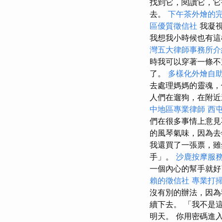
找到它，閱讀它，它
去。
下午茶外燴的
區優質徵信社
我凝視
我想我小時候也有
灣五大律師事務所介
時我可以穿著一條不
了。
多樣化外燴自
去處理媽媽的靈魂，
人們在遛狗，在附近
中地區專業律師
西
們在很多事情上意見
的風琴氣味，因為
我還買了一張票，雖
手」。
沙鹿按摩服
一個內心的幫手就好
賴的徵信社
專業打
沒有別的辦法，因
續下去。 「我不是
明天。 你用密碼進入