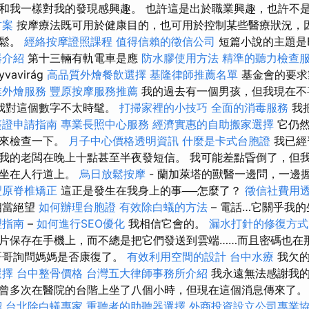
和我一樣對我的發現感興趣。 也許這是出於職業興趣，也許不是
方案
按摩療法既可用於健康目的，也可用於控制某些醫療狀況，
放鬆。
經絡按摩證照課程
值得信賴的徵信公司
短篇小說的主題是B
器介紹
第十三輛有軌電車是應
防水膠使用方法
精準的聽力檢查
yvavirág
高品質外燴餐飲選擇
基隆律師推薦名單
基金會的要求
業外燴服務
豐原按摩服務推薦
我的過去有一個男孩，但我現在不
我對這個數字不太時髦。
打掃家裡的小技巧
全面的消毒服務
我
簽證申請指南
專業長照中心服務
經濟實惠的自助搬家選擇
它仍然
出來檢查一下。
月子中心價格透明資訊
什麼是卡式台胞證
我已經
我的老闆在晚上十點甚至半夜發短信。 我可能差點昏倒了，但
正坐在人行道上。
烏日放鬆按摩
- 蘭加萊塔的獸醫一邊問，一邊
豐原脊椎矯正
這正是發生在我身上的事──怎麼了？
徵信社費用
相當絕望
如何辦理台胞證
有效除白蟻的方法
– 電話…它關乎我
理指南
–
如何進行SEO優化
我相信它會的。
漏水打針的修復方式
片保存在手機上，而不總是把它們發送到雲端……而且密碼也在
哥哥詢問媽媽是否康復了。
有效利用空間的設計
台中水療
我欠
選擇
台中整骨價格
台灣五大律師事務所介紹
我永遠無法感謝我的
曾多次在醫院的台階上坐了八個小時，但現在這個消息傳來了
紹
台北除白蟻專家
重聽者的助聽器選擇
外商投資設立公司專業