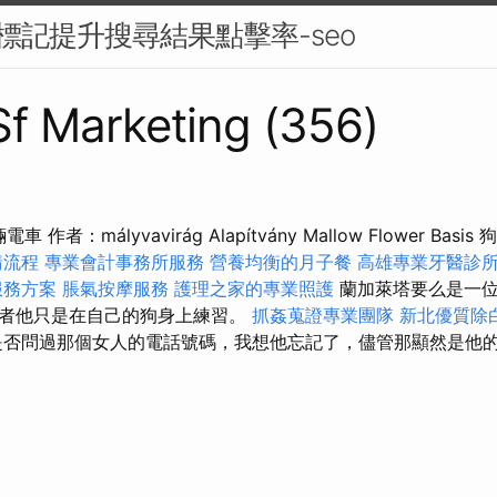
a標記提升搜尋結果點擊率-seo
 Sf Marketing (356)
電車 作者：mályvavirág Alapítvány Mallow Flower Ba
請流程
專業會計事務所服務
營養均衡的月子餐
高雄專業牙醫診
服務方案
脹氣按摩服務
護理之家的專業照護
蘭加萊塔要么是一位
者他只是在自己的狗身上練習。
抓姦蒐證專業團隊
新北優質除
是否問過那個女人的電話號碼，我想他忘記了，儘管那顯然是他