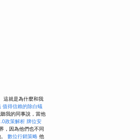
這就是為什麼和我
議
值得信賴的除白蟻
聽我的同事說，當他
.0政策解析
牌位安
界，因為他們也不同
他。
數位行銷策略
他