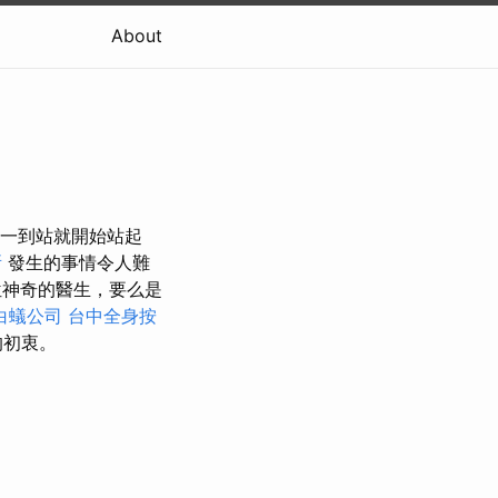
About
sis 狗一到站就開始站起
所
發生的事情令人難
神奇的醫生，要么是
白蟻公司
台中全身按
的初衷。