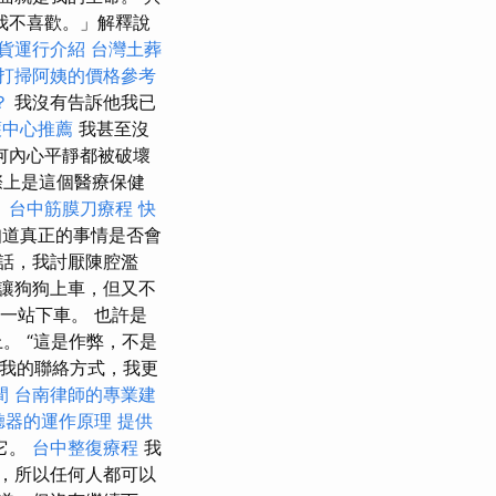
我不喜歡。」解釋說
貨運行介紹
台灣土葬
打掃阿姨的價格參考
？
我沒有告訴他我已
護中心推薦
我甚至沒
何內心平靜都被破壞
際上是這個醫療保健
。
台中筋膜刀療程
快
道真正的事情是否會
話，我討厭陳腔濫
讓狗狗上車，但又不
一站下車。 也許是
。 “這是作弊，不是
問了我的聯絡方式，我更
間
台南律師的專業建
聽器的運作原理
提供
它。
台中整復療程
我
，所以任何人都可以