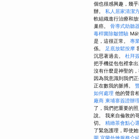
個也很感興趣，幾乎
辦。
私人居家清潔
軟組織進行治療和
巢癌。
骨導式助聽
毒桿菌除皺體驗
Mál
是，這很正常。
專
係。
足底放鬆按摩
沉思著過去。
杜拜
把手機從包包裡拿
沒有什麼是神聖的，
因為我意識到我們
正在數我的脈搏。
如何處理
他的聲音
廠商
柬埔寨簽證辦
了，我們把重要的照
說。 我來自倫敦的
切。
精緻茶會點心
了緊急護理，即使她
圍
宜蘭外燴服務介