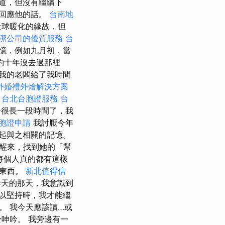
道，但沒有繼續下
回應他的話。
台南地
全球暖化的緣故，但
潔公司的優質服務
台
憶，例如九月初，當
約十年沒去過那裡
我的老闆給了我時間
外婚禮外燴解決方案
。
台北台胞證服務
台
很長一段時間了，我
胞證申請
我討厭今年
起與之相關的記憶。
醒來，找到她的「幫
每個人真的都有這樣
的東西。
新北值得信
天的那天，我意識到
以堅持時，我才能繼
。 我今天應該讀…或
於呻吟。 我旁邊有一