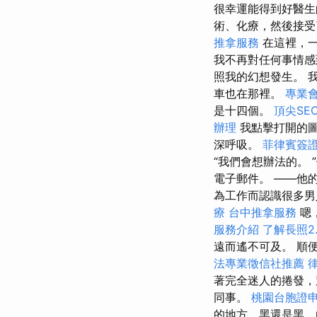
很幸運能得到好醫
術、化療，然後接受
推拿服務
在這裡，
我不再對任何事情
照我的幻想發生。 
車也在那裡。
專業
是十四個。
頂尖SE
辦理
我點擊打開的
深呼吸。
菲律賓簽
“我們會想辦法的。 ”
電子郵件。 ——他
為工作而認識很多男人
療
台中推拿服務
嗯
服務介紹
了解長照2
遠而遙不可及。 順
法專業徵信社推薦
著完全迷人的捲發，
同事。
桃園台胞證
的地方，黑還是黑