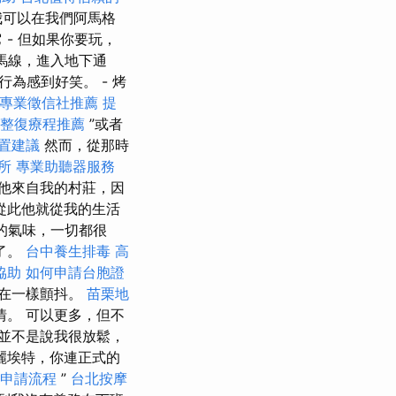
我可以在我們阿馬格
- 但如果你要玩，
斑馬線，進入地下通
為感到好笑。 - 烤
專業徵信社推薦
提
整復療程推薦
”或者
置建議
然而，從那時
所
專業助聽器服務
他來自我的村莊，因
從此他就從我的生活
的氣味，一切都很
了。
台中養生排毒
高
協助
如何申請台胞證
在一樣顫抖。
苗栗地
。 可以更多，但不
並不是說我很放鬆，
麗埃特，你連正式的
申請流程
”
台北按摩