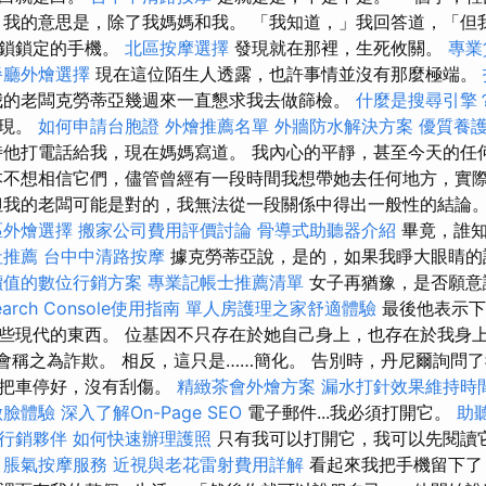
 我的意思是，除了我媽媽和我。 「我知道，」我回答道，「但
解鎖鎖定的手機。
北區按摩選擇
發現就在那裡，生死攸關。
專業
餐廳外燴選擇
現在這位陌生人透露，也許事情並沒有那麼極端。
我的老闆克勞蒂亞幾週來一直懇求我去做篩檢。
什麼是搜尋引擎
發現。
如何申請台胞證
外燴推薦名單
外牆防水解決方案
優質養
時他打電話給我，現在媽媽寫道。 我內心的平靜，甚至今天的任
本不想相信它們，儘管曾經有一段時間我想帶她去任何地方，實
但我的老闆可能是對的，我無法從一段關係中得出一般性的結論
區外燴選擇
搬家公司費用評價討論
骨導式助聽器介紹
畢竟，誰知
社推薦
台中中清路按摩
據克勞蒂亞說，是的，如果我睜大眼睛的
價值的數位行銷方案
專業記帳士推薦清單
女子再猶豫，是否願意
Search Console使用指南
單人房護理之家舒適體驗
最後他表示下
些現代的東西。 位基因不只存在於她自己身上，也存在於我身上
- 我不會稱之為詐欺。 相反，這只是……簡化。 告別時，丹尼爾詢
，把車停好，沒有刮傷。
精緻茶會外燴方案
漏水打針效果維持時
做臉體驗
深入了解On-Page SEO
電子郵件...我必須打開它。
助
行銷夥伴
如何快速辦理護照
只有我可以打開它，我可以先閱讀
。
脹氣按摩服務
近視與老花雷射費用詳解
看起來我把手機留下了