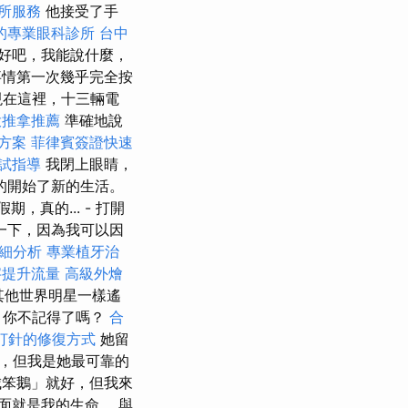
所服務
他接受了手
的專業眼科診所
台中
好吧，我能說什麼，
情第一次幾乎完全按
現在這裡，十三輛電
投推拿推薦
準確地說
方案
菲律賓簽證快速
考試指導
我閉上眼睛，
的開始了新的生活。
，真的... - 打開
一下，因為我可以因
細分析
專業植牙治
字提升流量
高級外燴
其他世界明星一樣遙
，你不記得了嗎？
合
打針的修復方式
她留
，但我是她最可靠的
笨鵝」就好，但我來
面就是我的生命。 與