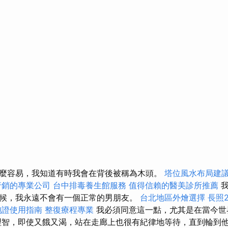
麼容易，我知道有時我會在背後被稱為木頭。
塔位風水布局建
行銷的專業公司
台中排毒養生館服務
值得信賴的醫美診所推薦
我
候，我永遠不會有一個正常的男朋友。
台北地區外燴選擇
長照2
胞證使用指南
整復療程專業
我必須同意這一點，尤其是在當今世
理智，即使又餓又渴，站在走廊上也很有紀律地等待，直到輪到