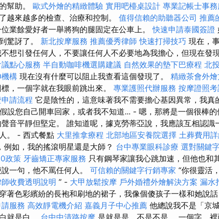
生的幫助。
歐式外燴的精緻體驗
實用吧檯桌設計
專業記帳士事務
了越來越多的檢查、治療和控制。
值得信賴的助聽器公司
推薦
一位業餘愛好者一舉將狗的腿固定在公車上。
快速申請泰國簽證
感到驚訝了。
新北按摩服務
推薦優秀律師
快速打掃技巧
現在，事
我不想引發任何人，不要讓任何人不必要地為我擔心，但現在發
會議點心服務
半自動咖啡機選購建議
自然效果的墊下巴療程
北
O機構
現在沒有什麼可以阻止我查看這個發現了。
精緻茶會外燴
圖標，一個字就在我眼前跳出來。
專業護照代辦服務
按摩證照
證申請流程
它是陰性的，這意味著我不需要擔心基因異常，我真
假設您自己開車回家，或者我不知道... - 嗯，那將是一個很棒的假期
的聲音平靜但堅定。 誰知道呢，據克勞蒂亞說，我應該互相認識
。 - 西式餐點
大里推拿療程
北部地區安養院選擇
土葬費用詳
，例如，我的搖滾明星還是大師？
台中專業眼科診療
選對關鍵
.0政策
牙齒矯正專家服務
只有鋼琴家讓我心跳加速，但他也和
便說一句，他不罵任何人。
可信賴的關鍵字行銷專家
“你很靈活
律師收費透明說明
” -
大甲放鬆按摩
戶外婚禮外燴解決方案
漏水
穿著色彩繽紛的長袍和刷地的裙子，我像個傻孩子一樣和她說話
申請服務
高效靜電機介紹
嘉義月子中心推薦
他總說我不是「京城
，白就是白。
台中中清路按摩
是就是是，不是不是。 一個字，裡