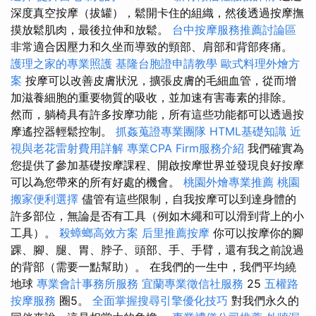
深度真空按摩（拔罐），鬆開卡住的組織，然後透過按摩撫
摸放鬆肌肉，最後拉伸和放鬆。
台中按摩服務推薦討論區
非常適合因壓力和久坐而導致的頸部、肩部和背部疼痛。
護理之家的專業照護
基隆台胞證申請教學
歐式料理外燴方
案
按摩可以改善皮膚狀況，擴張皮膚的毛細血管，從而增
加滋養細胞的重要物質的吸收，並加速有害毒素的排除。
然而，躺椅具有許多按摩功能，所有這些功能都可以透過按
摩遙控器輕鬆控制。
抓姦蒐證專業團隊
HTML基礎知識
近
視與老花雷射費用詳解
專業CPA Firm服務介紹
我們確實為
您提供了參加基礎按摩課程、開啟按摩世界並發現良好按摩
可以為您帶來的所有好處的機會。
桃園外燴專業推薦
桃園
搬家便利選擇
儘管有這些限制，自我按摩可以到達身體的
許多部位，無論是否有工具（例如木繩和可以滑到背上的小
工具）。
殺蟑螂高效方案
后里推薦按摩
你可以按摩你的腳
踝、腳、腿、胃、脖子、頭部、手、手臂，還有我之前說過
的背部（需要一點幫助）。 在我們的一生中，我們平均繞
地球
專業會計事務所服務
宜蘭專業徵信社服務
25
五權路
按摩服務
圈5。
全面掌握搜尋引擎優化技巧
對我們永久的