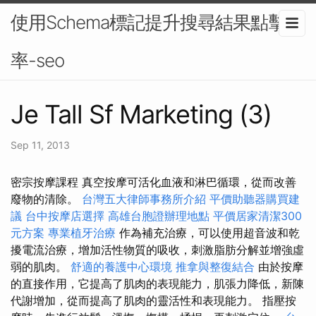
使用Schema標記提升搜尋結果點擊
率-seo
Je Tall Sf Marketing (3)
Sep 11, 2013
密宗按摩課程 真空按摩可活化血液和淋巴循環，從而改善
廢物的清除。
台灣五大律師事務所介紹
平價助聽器購買建
議
台中按摩店選擇
高雄台胞證辦理地點
平價居家清潔300
元方案
專業植牙治療
作為補充治療，可以使用超音波和乾
擾電流治療，增加活性物質的吸收，刺激脂肪分解並增強虛
弱的肌肉。
舒適的養護中心環境
推拿與整復結合
由於按摩
的直接作用，它提高了肌肉的表現能力，肌張力降低，新陳
代謝增加，從而提高了肌肉的靈活性和表現能力。 指壓按