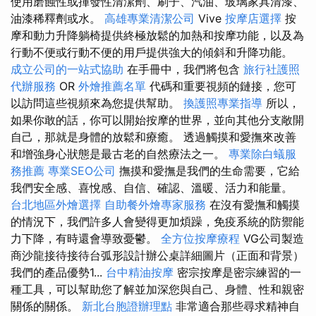
使用磨蝕性或揮發性清潔劑、刷子、汽油、玻璃家具清漆、
油漆稀釋劑或水。
高雄專業清潔公司
Vive
按摩店選擇
按
摩和動力升降躺椅提供終極放鬆的加熱和按摩功能，以及為
行動不便或行動不便的用戶提供強大的傾斜和升降功能。
成立公司的一站式協助
在手冊中，我們將包含
旅行社護照
代辦服務
OR
外燴推薦名單
代碼和重要視頻的鏈接，您可
以訪問這些視頻來為您提供幫助。
換護照專業指導
所以，
如果你敢的話，你可以開始按摩的世界，並向其他分支敞開
自己，那就是身體的放鬆和療癒。 透過觸摸和愛撫來改善
和增強身心狀態是最古老的自然療法之一。
專業除白蟻服
務推薦
專業SEO公司
撫摸和愛撫是我們的生命需要，它給
我們安全感、喜悅感、自信、確認、溫暖、活力和能量。
台北地區外燴選擇
自助餐外燴專家服務
在沒有愛撫和觸摸
的情況下，我們許多人會變得更加煩躁，免疫系統的防禦能
力下降，有時還會導致憂鬱。
全方位按摩療程
VG公司製造
商沙龍接待接待台弧形設計辦公桌詳細圖片（正面和背景）
我們的產品優勢1...
台中精油按摩
密宗按摩是密宗練習的一
種工具，可以幫助您了解並加深您與自己、身體、性和親密
關係的關係。
新北台胞證辦理點
非常適合那些尋求精神自