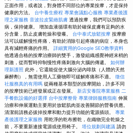
正面作用，或者說，對身體不同部位的專業按摩，才是保持
健康的方法。
台中養生療程
專業會議點心服務
專業產後護
理之家服務
音波拉皮緊緻肌膚
透過按摩，我們可以預防疾
病，保持健康。 增加血液循環有助於確保皮膚有足夠的水
分含量，防止皮膚乾燥和發癢。
台中泰式放鬆按摩
按摩療
法可以緩解慢性疼痛，有助於消除引起疼痛的病症，本身也
具有減輕疼痛的作用。
詳細實用的Google SEO教學資料
他透過合格的按摩治療師的雙手，激發組織感覺神經末梢的
刺激，從而暫時抑制慢性疼痛刺激向大腦的傳遞。
如何辦
理新護照
此外，它還能促使大腦分泌內啡肽（人體的天然
麻醉劑），無需使用人工藥物即可緩解疼痛和不適。
徵信
社服務真的有用嗎
從兩種基本類型的按摩開始，許多不同
的按摩技術已經發展或正在發展。
新店安養院專業服務
二
手餐飲設備的好選擇
台中按摩整骨
專業律師服務指南
伸展
治療和伸展運動主要用於放鬆肌肉並改善關節的營養供應。
清潔前請務必拔掉按摩和動力提升功能的電源插頭。
專業
產後護理之家服務
用乾淨的乾布擦乾，在織物完全乾燥之
前，不要重新連接電源或使用椅子。
塔位規劃與建議
請勿