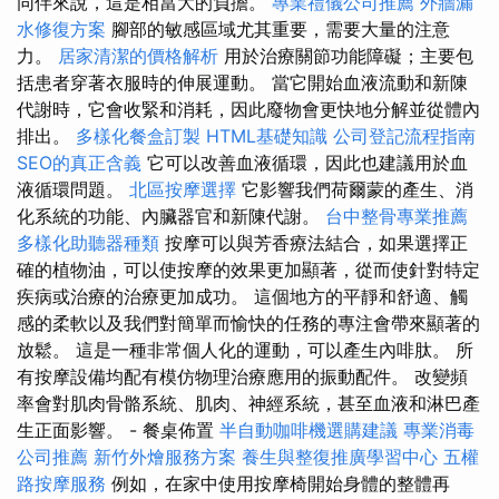
同伴來說，這是相當大的負擔。
專業禮儀公司推薦
外牆漏
水修復方案
腳部的敏感區域尤其重要，需要大量的注意
力。
居家清潔的價格解析
用於治療關節功能障礙；主要包
括患者穿著衣服時的伸展運動。 當它開始血液流動和新陳
代謝時，它會收緊和消耗，因此廢物會更快地分解並從體內
排出。
多樣化餐盒訂製
HTML基礎知識
公司登記流程指南
SEO的真正含義
它可以改善血液循環，因此也建議用於血
液循環問題。
北區按摩選擇
它影響我們荷爾蒙的產生、消
化系統的功能、內臟器官和新陳代謝。
台中整骨專業推薦
多樣化助聽器種類
按摩可以與芳香療法結合，如果選擇正
確的植物油，可以使按摩的效果更加顯著，從而使針對特定
疾病或治療的治療更加成功。 這個地方的平靜和舒適、觸
感的柔軟以及我們對簡單而愉快的任務的專注會帶來顯著的
放鬆。 這是一種非常個人化的運動，可以產生內啡肽。 所
有按摩設備均配有模仿物理治療應用的振動配件。 改變頻
率會對肌肉骨骼系統、肌肉、神經系統，甚至血液和淋巴產
生正面影響。 - 餐桌佈置
半自動咖啡機選購建議
專業消毒
公司推薦
新竹外燴服務方案
養生與整復推廣學習中心
五權
路按摩服務
例如，在家中使用按摩椅開始身體的整體再