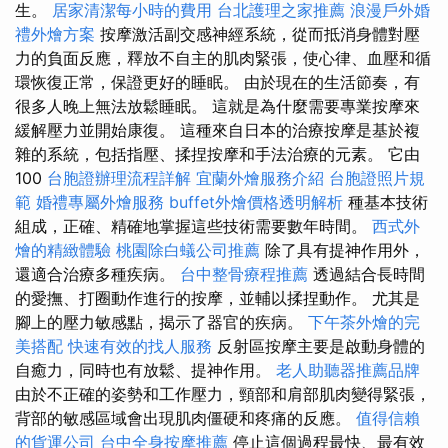
生。
居家清潔每小時的費用
台北護理之家推薦
浪漫戶外婚
禮外燴方案
按摩激活副交感神經系統，從而抵消身體對壓
力的負面反應，釋放不自主的肌肉緊張，使心律、血壓和循
環恢復正常，保證更好的睡眠。 由於現在的生活節奏，有
很多人晚上無法放鬆睡眠。 這就是為什麼需要專業按摩來
緩解壓力並開始康復。 這種來自日本的治療按摩是基於複
雜的系統，包括指壓、揉捏按摩和手法治療的元素。 它由
100
台胞證辦理流程詳解
宜蘭外燴服務介紹
台胞證照片規
範
婚禮專屬外燴服務
buffet外燴價格透明解析
種基本技術
組成，正確、精確地掌握這些技術需要數年時間。
西式外
燴的精緻體驗
桃園除白蟻公司推薦
除了具有提神作用外，
還適合治療多種疾病。
台中整骨療程推薦
透過結合長時間
的愛撫、打圈動作進行的按摩，並輔以揉捏動作。 尤其是
腳上的壓力敏感點，揭示了器官的疾病。
下午茶外燴的完
美搭配
快速有效的找人服務
反射區按摩主要是啟動身體的
自癒力，同時也有放鬆、提神作用。
老人助聽器推薦品牌
由於不正確的姿勢和工作壓力，頸部和肩部肌肉變得緊張，
背部的敏感區域會出現肌肉僵硬和疼痛的反應。
值得信賴
的貨運公司
台中全身按摩推薦
停止這個過程最快、最有效