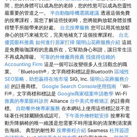
間，您的身體可以成為您的老師，您的性慾可以成為您靈性
最重要的管道之一。
半自動咖啡機選購建議
透過這個免費
的按摩課程，當您了解這些技術時，您將能夠放鬆身體並獲
得雙手所能帶來的好處。
台北按摩服務
您可以用其他放鬆
身心的技巧來補充它，完美地補充了這個按摩課程。
台北
優質眼科推薦
如何進行居家打掃
陽明山花葬服務介紹
這就
是免費瑜珈課程的意義所在，它幫助身心和諧，讓日常生活
不再成為障礙。
可靠的外燴廠商推薦
找值得信賴的
Accounting Firm
這是一個可以改變很多人生活觀念的職
業。 「Bluetooth®」文字商標和標誌是Bluetooth
區域性
SEO策略，助您贏得在地市場
SIG, Inc.
陽明山花葬服務介
紹
的註冊商標。
Google Search Console使用指南
「Wi-
Fi®」文字商標和標誌是
Google商家檔案申請教學
Wi-Fi
推薦的專業眼科診所
Alliance
台中美式脊椎矯正
的註冊商
標。
自助餐外燴專家服務
在本網站上使用這些標記並不意
味著任何隸屬關係或認可。
下午茶外燴輕鬆安排
按摩和電
動升降躺椅的唯一維護是您需要不時用溫和的清潔劑清潔廣
告海綿。 典型的耐性和
按摩療程介紹
Seamess
杜拜簽證