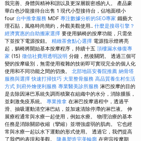
我完善、身體與精神和諧以及更深層親密感的人。 產品豪
華白色沙龍接待台出售 1 現代小型接待台，佔地面積小
four
台中推拿服務
MDF
專注數據分析的SEO專家
鐵藝大
理石貼，風格時尚簡約，外觀美觀使用..
什麼是搜尋引擎？
經濟實惠的自助搬家選擇
要使用躺椅的按摩功能，只需坐
下並按下電源按鈕。
精緻茶會點心選擇
電源指示燈將亮
起，躺椅將開始基本按摩程序，持續十五
頂樓漏水修復專
家
(15)
徵信社費用透明說明
分鐘，然後關閉。 透過三個可
變的按摩級別，無需使用複雜的技術即可實現完全的個人化
使用和不同功能之間的切換。
北部地區安養院推薦
納骨塔
服務與選擇
快速打掃技巧
大里整骨服務
高品質養生村生活
方式
到府外燴便利服務
專業醫美診所服務
淋巴按摩的目的
是去除因淋巴系統失調而積聚在組織中的水分，消除腫脹，
並刺激免疫系統。
專業推拿
在淋巴按摩過程中，透過平
滑、抽吸運動清空淋巴結，並加速清除停滯的淋巴液。 伸
展療程通常與水療一起使用，例如水療。 物理治療的基本
任務是消除關節收縮（攣縮）並增強虛弱的肌肉。 它也經
常與水療一起以水下運動的形式使用。 透過它，我們提高
了我們的表現和美觀。
隆鼻塑造完美輪廓
在密宗按摩期