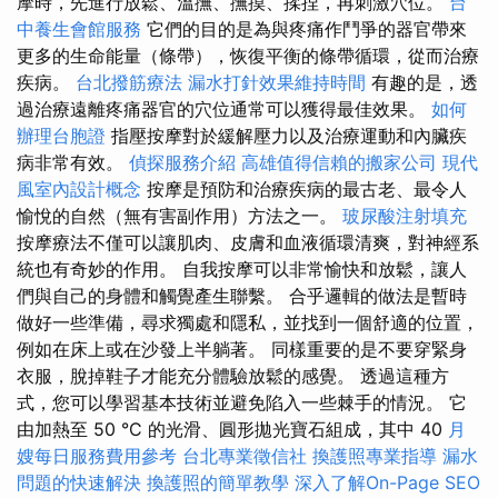
摩時，先進行放鬆、溫撫、撫摸、揉捏，再刺激穴位。
台
中養生會館服務
它們的目的是為與疼痛作鬥爭的器官帶來
更多的生命能量（條帶），恢復平衡的條帶循環，從而治療
疾病。
台北撥筋療法
漏水打針效果維持時間
有趣的是，透
過治療遠離疼痛器官的穴位通常可以獲得最佳效果。
如何
辦理台胞證
指壓按摩對於緩解壓力以及治療運動和內臟疾
病非常有效。
偵探服務介紹
高雄值得信賴的搬家公司
現代
風室內設計概念
按摩是預防和治療疾病的最古老、最令人
愉悅的自然（無有害副作用）方法之一。
玻尿酸注射填充
按摩療法不僅可以讓肌肉、皮膚和血液循環清爽，對神經系
統也有奇妙的作用。 自我按摩可以非常愉快和放鬆，讓人
們與自己的身體和觸覺產生聯繫。 合乎邏輯的做法是暫時
做好一些準備，尋求獨處和隱私，並找到一個舒適的位置，
例如在床上或在沙發上半躺著。 同樣重要的是不要穿緊身
衣服，脫掉鞋子才能充分體驗放鬆的感覺。 透過這種方
式，您可以學習基本技術並避免陷入一些棘手的情況。 它
由加熱至 50 °C 的光滑、圓形拋光寶石組成，其中 40
月
嫂每日服務費用參考
台北專業徵信社
換護照專業指導
漏水
問題的快速解決
換護照的簡單教學
深入了解On-Page SEO