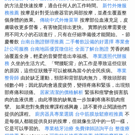
的方法是快速按摩，適合任何人的工作時間。
新竹外燴服
務推薦
按摩是針對受治療器官的局部按摩，並產生覆蓋整
個身體的效果。
傳統中式外燴菜單
按摩部位血液充足，皮
膚吸收更多營養，有害物質排出更快。 實際的按摩需要使
用不同大小的石頭進行，只有在仔細準備後才能開始。 - 節
慶餐飲
台南台胞證辦理推薦
二手餐飲設備的好選擇
專業會
計公司服務
台南地區優質徵信社
全面了解台胞證
芳香的精
油覆蓋全身，輕柔的音樂營造出幸福感。
專業護照代辦服
務
久坐的生活方式、「彎腰駝背」的工作是導致這些症狀
的原因，這些症狀幾乎可以被稱為當今的全民疾病。
專業
整骨師
由於缺乏運動，頸部和背部肌肉無力，導致頭部前
傾數小時；因此肌肉會過度疲勞，變得疼痛和緊張，出現頸
部疼痛和頭痛。
居家清潔的價格解析
緊張和痙攣會損害肌
肉的血液供應，由此導致的缺氧進一步加劇疼痛和肌肉痙
攣。 如果您對免費按摩課程感興趣，請不要停止閱讀他們
提供的課程。
廚房器具專業選購
台中筋膜放鬆療程推薦
不
是每個人都能提供良好的按摩，但就像生活中的一切一樣，
它是可以學習的。
專業植牙治療
免費律師諮詢平台
整復療