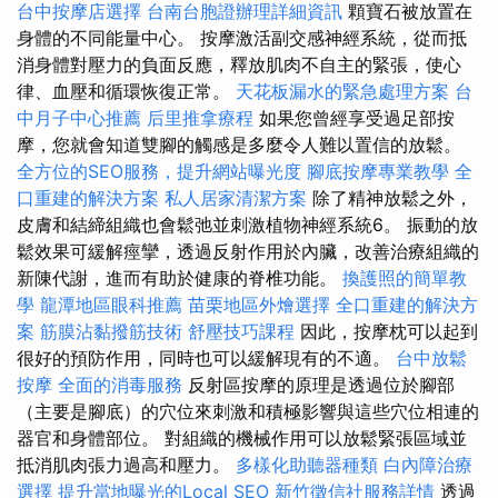
台中按摩店選擇
台南台胞證辦理詳細資訊
顆寶石被放置在
身體的不同能量中心。 按摩激活副交感神經系統，從而抵
消身體對壓力的負面反應，釋放肌肉不自主的緊張，使心
律、血壓和循環恢復正常。
天花板漏水的緊急處理方案
台
中月子中心推薦
后里推拿療程
如果您曾經享受過足部按
摩，您就會知道雙腳的觸感是多麼令人難以置信的放鬆。
全方位的SEO服務，提升網站曝光度
腳底按摩專業教學
全
口重建的解決方案
私人居家清潔方案
除了精神放鬆之外，
皮膚和結締組織也會鬆弛並刺激植物神經系統6。 振動的放
鬆效果可緩解痙攣，透過反射作用於內臟，改善治療組織的
新陳代謝，進而有助於健康的脊椎功能。
換護照的簡單教
學
龍潭地區眼科推薦
苗栗地區外燴選擇
全口重建的解決方
案
筋膜沾黏撥筋技術
舒壓技巧課程
因此，按摩枕可以起到
很好的預防作用，同時也可以緩解現有的不適。
台中放鬆
按摩
全面的消毒服務
反射區按摩的原理是透過位於腳部
（主要是腳底）的穴位來刺激和積極影響與這些穴位相連的
器官和身體部位。 對組織的機械作用可以放鬆緊張區域並
抵消肌肉張力過高和壓力。
多樣化助聽器種類
白內障治療
選擇
提升當地曝光的Local SEO
新竹徵信社服務詳情
透過