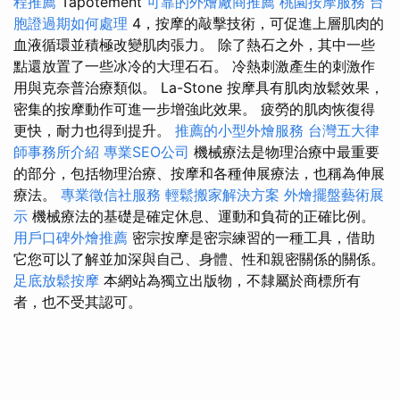
程推薦
Tapotement
可靠的外燴廠商推薦
桃園按摩服務
台
胞證過期如何處理
4，按摩的敲擊技術，可促進上層肌肉的
血液循環並積極改變肌肉張力。 除了熱石之外，其中一些
點還放置了一些冰冷的大理石石。 冷熱刺激產生的刺激作
用與克奈普治療類似。 La-Stone 按摩具有肌肉放鬆效果，
密集的按摩動作可進一步增強此效果。 疲勞的肌肉恢復得
更快，耐力也得到提升。
推薦的小型外燴服務
台灣五大律
師事務所介紹
專業SEO公司
機械療法是物理治療中最重要
的部分，包括物理治療、按摩和各種伸展療法，也稱為伸展
療法。
專業徵信社服務
輕鬆搬家解決方案
外燴擺盤藝術展
示
機械療法的基礎是確定休息、運動和負荷的正確比例。
用戶口碑外燴推薦
密宗按摩是密宗練習的一種工具，借助
它您可以了解並加深與自己、身體、性和親密關係的關係。
足底放鬆按摩
本網站為獨立出版物，不隸屬於商標所有
者，也不受其認可。