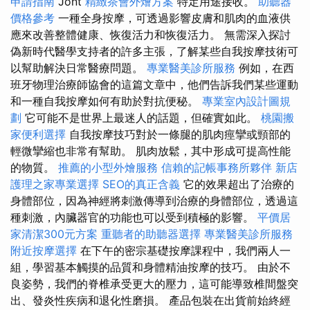
申請指南
Jont
精緻茶會外燴方案
特定用途接收。
助聽器
價格參考
一種全身按摩，可透過影響皮膚和肌肉的血液供
應來改善整體健康、恢復活力和恢復活力。 無需深入探討
偽新時代醫學支持者的許多主張，了解某些自我按摩技術可
以幫助解決日常醫療問題。
專業醫美診所服務
例如，在西
班牙物理治療師協會的這篇文章中，他們告訴我們某些運動
和一種自我按摩如何有助於對抗便秘。
專業室內設計圖規
劃
它可能不是世界上最迷人的話題，但確實如此。
桃園搬
家便利選擇
自我按摩技巧對於一條腿的肌肉痙攣或頸部的
輕微攣縮也非常有幫助。 肌肉放鬆，其中形成可提高性能
的物質。
推薦的小型外燴服務
信賴的記帳事務所夥伴
新店
護理之家專業選擇
SEO的真正含義
它的效果超出了治療的
身體部位，因為神經將刺激傳導到治療的身體部位，透過這
種刺激，內臟器官的功能也可以受到積極的影響。
平價居
家清潔300元方案
重聽者的助聽器選擇
專業醫美診所服務
附近按摩選擇
在下午的密宗基礎按摩課程中，我們兩人一
組，學習基本觸摸的品質和身體精油按摩的技巧。 由於不
良姿勢，我們的脊椎承受更大的壓力，這可能導致椎間盤突
出、發炎性疾病和退化性磨損。 產品包裝​​在出貨前始終經