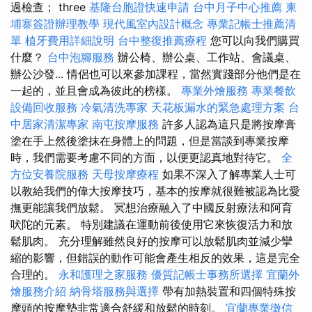
過檢查； three
基隆台胞證快速申請
台中月子中心推薦
柬
埔寨簽證辦理教學
現代風室內設計概念
專業記帳士推薦清
單
植牙費用詳細說明
台中整復推薦療程
您可以向我們購買
什麼？
台中泡腳服務
辦公椅、辦公桌、工作站、會議桌、
辦公沙發... 情侶也可以來參加課程，當然實踐部分他們是在
一起的，並且會成為彼此的榜樣。
專業外燴服務
專業餐飲
設備回收服務
冷氣清洗專家
天花板漏水的緊急處理方案
台
中居家清潔專家
南屯按摩服務
許多人認為這只是將按摩膏
塗在手上然後塗抹在身體上的問題，但是當談到專業按摩
時，我們需要考慮不同的方面，以便更認真地對待它。
全
方位安養院服務
天母按摩療程
如果不深入了解專業人士可
以教給我們的偉大按摩技巧，基本的按摩就很難被認為比愛
撫更能讓我們放鬆。 冥想治療融入了中國反射療法和阿育
吠陀的元素。 特別建議在運動前後使用它來恢復活力和放
鬆肌肉。 充分理解雖然良好的按摩可以放鬆肌肉並減少攣
縮的影響，但錯誤的動作可能會產生相反的效果，這是完全
合理的。
永和護理之家服務
優質記帳士事務所選擇
宜蘭外
燴服務介紹
納骨塔服務與選擇
帶有加熱裝置和四個特殊按
摩頭的按摩墊非常適合舒緩和放鬆的時刻。
宜蘭專業徵信