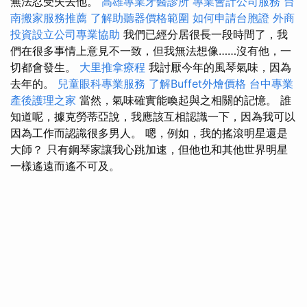
無法忍受失去他。
高雄專業牙醫診所
專業會計公司服務
台
南搬家服務推薦
了解助聽器價格範圍
如何申請台胞證
外商
投資設立公司專業協助
我們已經分居很長一段時間了，我
們在很多事情上意見不一致，但我無法想像……沒有他，一
切都會發生。
大里推拿療程
我討厭今年的風琴氣味，因為
去年的。
兒童眼科專業服務
了解Buffet外燴價格
台中專業
產後護理之家
當然，氣味確實能喚起與之相關的記憶。 誰
知道呢，據克勞蒂亞說，我應該互相認識一下，因為我可以
因為工作而認識很多男人。 嗯，例如，我的搖滾明星還是
大師？ 只有鋼琴家讓我心跳加速，但他也和其他世界明星
一樣遙遠而遙不可及。