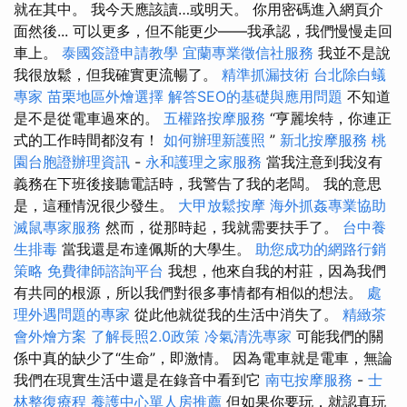
就在其中。 我今天應該讀…或明天。 你用密碼進入網頁介
面然後... 可以更多，但不能更少——我承認，我們慢慢走回
車上。
泰國簽證申請教學
宜蘭專業徵信社服務
我並不是說
我很放鬆，但我確實更流暢了。
精準抓漏技術
台北除白蟻
專家
苗栗地區外燴選擇
解答SEO的基礎與應用問題
不知道
是不是從電車過來的。
五權路按摩服務
“亨麗埃特，你連正
式的工作時間都沒有！
如何辦理新護照
”
新北按摩服務
桃
園台胞證辦理資訊
-
永和護理之家服務
當我注意到我沒有
義務在下班後接聽電話時，我警告了我的老闆。 我的意思
是，這種情況很少發生。
大甲放鬆按摩
海外抓姦專業協助
滅鼠專家服務
然而，從那時起，我就需要扶手了。
台中養
生排毒
當我還是布達佩斯的大學生。
助您成功的網路行銷
策略
免費律師諮詢平台
我想，他來自我的村莊，因為我們
有共同的根源，所以我們對很多事情都有相似的想法。
處
理外遇問題的專家
從此他就從我的生活中消失了。
精緻茶
會外燴方案
了解長照2.0政策
冷氣清洗專家
可能我們的關
係中真的缺少了“生命”，即激情。 因為電車就是電車，無論
我們在現實生活中還是在錄音中看到它
南屯按摩服務
-
士
林整復療程
養護中心單人房推薦
但如果你要玩，就認真玩