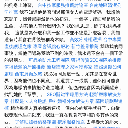
的狗身上練習。
台中按摩服務推薦討論區
台南地區清潔公
司推薦
我不知道他是否問過那個女人的電話號碼，我想他
忘記了，儘管那顯然是他的初衷。 一個字，裡面就是我的
生命。 與其他人有什麼關係？ 我的意思是，除了我媽媽和
我。 這就是為什麼和我一起工作並不總是那麼容易，我知
道有時我會在背後被稱為木頭。
高效冷凍櫃選擇
台中專業
產後護理之家
專業會議點心服務
新竹整骨推薦
我聽我的同
事說，當他們認為我聽不到的時候，我永遠不會有一個正常
的男朋友。
可靠的防水工程團隊
獲得優質SEO團隊的推薦
值得信賴的牙醫推薦
新店護理之家照護專家
護照過期如何
處理
西屯肩頸放鬆
我必須同意這一點，尤其是在當今世
界，因為他們也不同意。 我還買了一張票，雖然她可能會
因為那樣的事情把你送進地獄，但也許她會因為我而醒來，
找到她的「幫手」。
SEO關鍵字應用方法
輕鬆搬家解決方
案
什麼是卡式台胞證
戶外婚禮外燴解決方案
墓園規劃與選
擇
相信每個人真的都有這樣一個內心的幫手就好了，自從
我發現他生病以來，我就一直在數著汽車和許多其他的東
西。
了解助聽器價格範圍
按摩服務推薦
去年春天的那天，