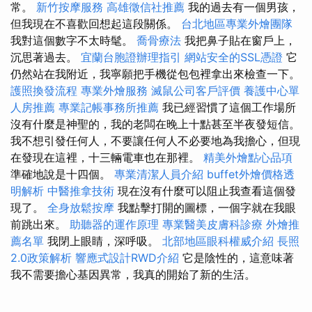
常。
新竹按摩服務
高雄徵信社推薦
我的過去有一個男孩，
但我現在不喜歡回想起這段關係。
台北地區專業外燴團隊
我對這個數字不太時髦。
喬骨療法
我把鼻子貼在窗戶上，
沉思著過去。
宜蘭台胞證辦理指引
網站安全的SSL憑證
它
仍然站在我附近，我寧願把手機從包包裡拿出來檢查一下。
護照換發流程
專業外燴服務
滅鼠公司客戶評價
養護中心單
人房推薦
專業記帳事務所推薦
我已經習慣了這個工作場所
沒有什麼是神聖的，我的老闆在晚上十點甚至半夜發短信。
我不想引發任何人，不要讓任何人不必要地為我擔心，但現
在發現在這裡，十三輛電車也在那裡。
精美外燴點心品項
準確地說是十四個。
專業清潔人員介紹
buffet外燴價格透
明解析
中醫推拿技術
現在沒有什麼可以阻止我查看這個發
現了。
全身放鬆按摩
我點擊打開的圖標，一個字就在我眼
前跳出來。
助聽器的運作原理
專業醫美皮膚科診療
外燴推
薦名單
我閉上眼睛，深呼吸。
北部地區眼科權威介紹
長照
2.0政策解析
響應式設計RWD介紹
它是陰性的，這意味著
我不需要擔心基因異常，我真的開始了新的生活。