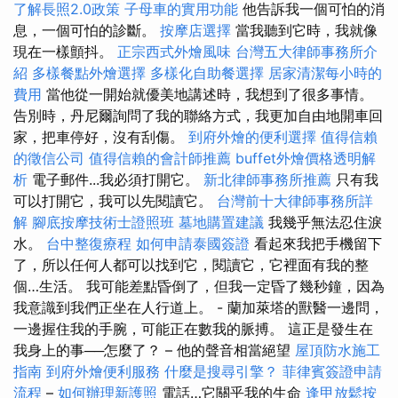
了解長照2.0政策
子母車的實用功能
他告訴我一個可怕的消
息，一個可怕的診斷。
按摩店選擇
當我聽到它時，我就像
現在一樣顫抖。
正宗西式外燴風味
台灣五大律師事務所介
紹
多樣餐點外燴選擇
多樣化自助餐選擇
居家清潔每小時的
費用
當他從一開始就優美地講述時，我想到了很多事情。
告別時，丹尼爾詢問了我的聯絡方式，我更加自由地開車回
家，把車停好，沒有刮傷。
到府外燴的便利選擇
值得信賴
的徵信公司
值得信賴的會計師推薦
buffet外燴價格透明解
析
電子郵件...我必須打開它。
新北律師事務所推薦
只有我
可以打開它，我可以先閱讀它。
台灣前十大律師事務所詳
解
腳底按摩技術士證照班
墓地購置建議
我幾乎無法忍住淚
水。
台中整復療程
如何申請泰國簽證
看起來我把手機留下
了，所以任何人都可以找到它，閱讀它，它裡面有我的整
個…生活。 我可能差點昏倒了，但我一定昏了幾秒鐘，因為
我意識到我們正坐在人行道上。 - 蘭加萊塔的獸醫一邊問，
一邊握住我的手腕，可能正在數我的脈搏。 這正是發生在
我身上的事──怎麼了？ – 他的聲音相當絕望
屋頂防水施工
指南
到府外燴便利服務
什麼是搜尋引擎？
菲律賓簽證申請
流程
–
如何辦理新護照
電話…它關乎我的生命
逢甲放鬆按