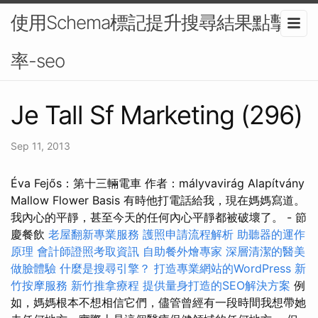
使用Schema標記提升搜尋結果點擊
率-seo
Je Tall Sf Marketing (296)
Sep 11, 2013
Éva Fejős：第十三輛電車 作者：mályvavirág Alapítvány
Mallow Flower Basis 有時他打電話給我，現在媽媽寫道。
我內心的平靜，甚至今天的任何內心平靜都被破壞了。 - 節
慶餐飲
老屋翻新專業服務
護照申請流程解析
助聽器的運作
原理
會計師證照考取資訊
自助餐外燴專家
深層清潔的醫美
做臉體驗
什麼是搜尋引擎？
打造專業網站的WordPress
新
竹按摩服務
新竹推拿療程
提供量身打造的SEO解決方案
例
如，媽媽根本不想相信它們，儘管曾經有一段時間我想帶她