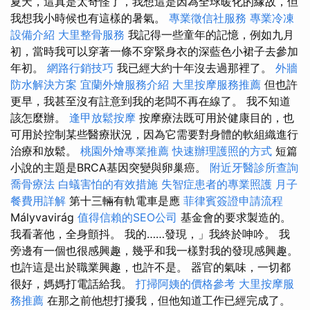
夏天，這真是太奇怪了，我想這是因為全球暖化的緣故，但
我想我小時候也有這樣的暑氣。
專業徵信社服務
專業冷凍
設備介紹
大里整骨服務
我記得一些童年的記憶，例如九月
初，當時我可以穿著一條不穿緊身衣的深藍色小裙子去參加
年初。
網路行銷技巧
我已經大約十年沒去過那裡了。
外牆
防水解決方案
宜蘭外燴服務介紹
大里按摩服務推薦
但也許
更早，我甚至沒有註意到我的老闆不再在線了。 我不知道
該怎麼辦。
逢甲放鬆按摩
按摩療法既可用於健康目的，也
可用於控制某些醫療狀況，因為它需要對身體的軟組織進行
治療和放鬆。
桃園外燴專業推薦
快速辦理護照的方式
短篇
小說的主題是BRCA基因突變與卵巢癌。
附近牙醫診所查詢
喬骨療法
白蟻害怕的有效措施
失智症患者的專業照護
月子
餐費用詳解
第十三輛有軌電車是應
菲律賓簽證申請流程
Mályvavirág
值得信賴的SEO公司
基金會的要求製造的。
我看著他，全身顫抖。 我的……發現，」我終於呻吟。 我
旁邊有一個也很感興趣，幾乎和我一樣對我的發現感興趣。
也許這是出於職業興趣，也許不是。 器官的氣味，一切都
很好，媽媽打電話給我。
打掃阿姨的價格參考
大里按摩服
務推薦
在那之前他想打擾我，但他知道工作已經完成了。