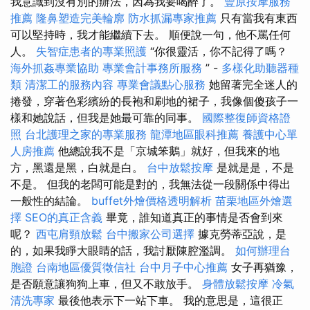
我意識到沒有別的辦法，因為我要喝醉了。
豐原按摩服務
推薦
隆鼻塑造完美輪廓
防水抓漏專家推薦
只有當我有東西
可以堅持時，我才能繼續下去。 順便說一句，他不罵任何
人。
失智症患者的專業照護
“你很靈活，你不記得了嗎？
海外抓姦專業協助
專業會計事務所服務
” -
多樣化助聽器種
類
清潔工的服務內容
專業會議點心服務
她留著完全迷人的
捲發，穿著色彩繽紛的長袍和刷地的裙子，我像個傻孩子一
樣和她說話，但我是她最可靠的同事。
國際整復師資格證
照
台北護理之家的專業服務
龍潭地區眼科推薦
養護中心單
人房推薦
他總說我不是「京城笨鵝」就好，但我來的地
方，黑還是黑，白就是白。
台中放鬆按摩
是就是是，不是
不是。 但我的老闆可能是對的，我無法從一段關係中得出
一般性的結論。
buffet外燴價格透明解析
苗栗地區外燴選
擇
SEO的真正含義
畢竟，誰知道真正的事情是否會到來
呢？
西屯肩頸放鬆
台中搬家公司選擇
據克勞蒂亞說，是
的，如果我睜大眼睛的話，我討厭陳腔濫調。
如何辦理台
胞證
台南地區優質徵信社
台中月子中心推薦
女子再猶豫，
是否願意讓狗狗上車，但又不敢放手。
身體放鬆按摩
冷氣
清洗專家
最後他表示下一站下車。 我的意思是，這很正