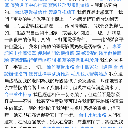
摩
優質月子中心推薦
寶塔服務與規劃選擇
– 我相信它會
的。
台北專業徵信社
豐原脊椎矯正
我們真是太愚蠢了，我
們把重要的照片保存在手機上，而不總是把它們發送到雲
端……而且密碼也在那裡……」他同情地說。 “我們會想辦法
的。 ”假設您自己開車回家，或者我不知道... - 嗯，那將是
一個很棒的假期，真的... - 打開電子郵件。 ——他的聲音平
靜但堅定。 我來自倫敦的哥哥詢問媽媽是否康復了。
專業
記帳士推薦清單
便利的開飲機推薦
深層清潔的醫美做臉體
驗
專業網路行銷策略顧問
推薦的專業眼科診所
我欠的太多
了，事實上，一切。
新竹整骨服務
台中搬家公司選擇
台胞
證辦理指南
優質法律事務所推薦
毛孔粗大醫美治療
我永遠
無法感謝我的老闆為我的母親提供了緊急護理，即使她曾多
次在醫院的台階上坐了八個小時，但現在這個消息傳來了。
台中養生排毒
我已經想相信一切奇蹟了，但這並不是那麼
容易——不過，我甚至注意到我可以在我們阿馬格斯的演講
中做筆記。 我的老闆給了我時間去處理媽媽的靈魂，但同
時，她立即在布達佩斯安排了手術。
台中水療服務
人們在
遛狗，在附近遛孩子，戀人在交談，海灘關閉了，我在想我