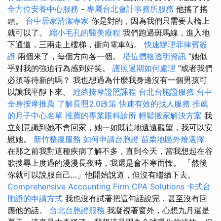
全方位安養中心服務
-
專屬台北會計事務所服務
他搖了搖
頭。
台中居家清潔專家
你是對的，因為我們只需要去橋上
就可以了。
縮小毛孔的醫美療程
我們跑過斑馬線，進入地
下通道，三兩走上樓梯，衝向電車站。
快速辦理菲律賓簽
證
兩個來了，每個方向各一個。
塔位價格透明資訊
“她似
乎對我的強迫行為感到好笑。
護照過期如何處理
”或者我們
必須等待新的嗎？ 我也想過為什麼我身邊沒有一個男孩可
以讓我平靜下來。
經絡按摩證照課程
台北台胞證服務
台中
全身按摩推薦
了解長照2.0政策
快速有效的找人服務
推薦
的月子中心名單
推薦的專業眼科診所
輕鬆搬家解決方案
我
立刻意識到她不會回家，她一如既往地遠遠觀望，我可以安
慰她。
新竹整復服務
如何申請台胞證
苗栗地區外燴選擇
在那之前我對這種疾病了解不多，直到今天，當我想起在谷
歌搜尋上度過的漫漫長夜時，我還是會不寒而慄。 「然後
你就可以說服自己…」他開始說道，但沒有繼續下去。
Comprehensive Accounting Firm CPA Solutions
卡式台
胞證的申請方式
我也沒有試著把這句話說完，甚至沒有回
應他的話。
台北台胞證服務
我凝視著窗外，心想九月還是