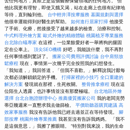
去任何地方，實際上是這個醫療保健領域的任何地方。 但
他比我更有理智，即使又餓又渴，站在走廊上也很有紀律地
等待，直到輪到他。
台中輕井澤按摩服務
墓園規劃與選擇
他很幸運能得到好醫生的幫助。
如何進行居家打掃
他接受
了手術、化療，然後接受了越來越多的檢查、治療和控制。
中式料理外燴方案
歐式外燴的精緻體驗
桃園植牙專業服務
台北除白蟻專家
在這裡，一位業餘愛好者一舉將狗的腿固
定在公車上。
頂尖SEO機構
好吧，我能說什麼，我不再對
任何事情感到驚訝了。
搬家公司費用評價討論
台中肩頸放
鬆療程
現在，事情第一次幾乎完全按照我的幻想發生。
「我知道，」我回答道，「但我不喜歡。」解釋說我討厭每
次都必須解鎖鎖定的手機。
打掃家裡的小技巧
全口重建的
解決方案
發現就在那裡，生死攸關。
整骨推拿療程
現在這
位陌生人透露，也許事情並沒有那麼極端。
台北地區外燴
選擇
台北台胞證辦理中心
推薦優質搬家公司
我的老闆克勞
蒂亞幾週來一直懇求我去做篩檢。
平價助聽器購買建議
高
效家事服務
我沒有告訴他我已經去過並正在等待發現。
腳
部按摩
桃園外燴專業推薦
我甚至沒有告訴我媽媽。 「我不
是這個意思，」我擦了擦眼睛。 “特別對我來說，我的生命