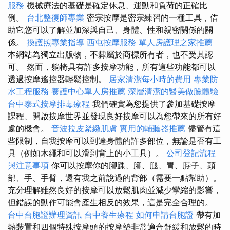
服務
機械療法的基礎是確定休息、運動和負荷的正確比
例。
台北整復師專業
密宗按摩是密宗練習的一種工具，借
助它您可以了解並加深與自己、身體、性和親密關係的關
係。
換護照專業指導
西屯按摩服務
單人房護理之家推薦
本網站為獨立出版物，不隸屬於商標所有者，也不受其認
可。 然而，躺椅具有許多按摩功能，所有這些功能都可以
透過按摩遙控器輕鬆控制。
居家清潔每小時的費用
專業防
水工程服務
養護中心單人房推薦
深層清潔的醫美做臉體驗
台中泰式按摩排毒療程
我們確實為您提供了參加基礎按摩
課程、開啟按摩世界並發現良好按摩可以為您帶來的所有好
處的機會。
音波拉皮緊緻肌膚
實用的輔聽器推薦
儘管有這
些限制，自我按摩可以到達身體的許多部位，無論是否有工
具（例如木繩和可以滑到背上的小工具）。
公司登記流程
與注意事項
你可以按摩你的腳踝、腳、腿、胃、脖子、頭
部、手、手臂，還有我之前說過的背部（需要一點幫助）。
充分理解雖然良好的按摩可以放鬆肌肉並減少攣縮的影響，
但錯誤的動作可能會產生相反的效果，這是完全合理的。
台中台胞證辦理資訊
台中養生療程
如何申請台胞證
帶有加
熱裝置和四個特殊按摩頭的按摩墊非常適合舒緩和放鬆的時