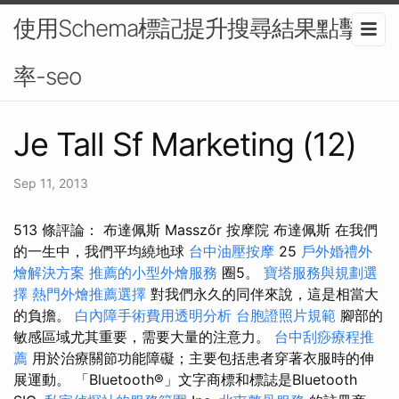
使用Schema標記提升搜尋結果點擊
率-seo
Je Tall Sf Marketing (12)
Sep 11, 2013
513 條評論： 布達佩斯 Masszőr 按摩院 布達佩斯 在我們
的一生中，我們平均繞地球
台中油壓按摩
25
戶外婚禮外
燴解決方案
推薦的小型外燴服務
圈5。
寶塔服務與規劃選
擇
熱門外燴推薦選擇
對我們永久的同伴來說，這是相當大
的負擔。
白內障手術費用透明分析
台胞證照片規範
腳部的
敏感區域尤其重要，需要大量的注意力。
台中刮痧療程推
薦
用於治療關節功能障礙；主要包括患者穿著衣服時的伸
展運動。 「Bluetooth®」文字商標和標誌是Bluetooth