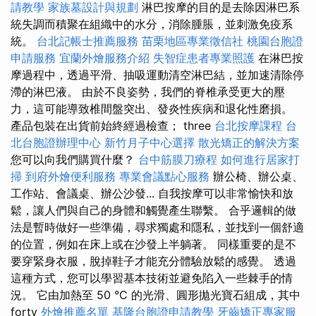
請教學
家族墓設計與規劃
淋巴按摩的目的是去除因淋巴系
統失調而積聚在組織中的水分，消除腫脹，並刺激免疫系
統。
台北記帳士推薦服務
苗栗地區專業徵信社
桃園台胞證
申請服務
宜蘭外燴服務介紹
失智症患者專業照護
在淋巴按
摩過程中，透過平滑、抽吸運動清空淋巴結，並加速清除停
滯的淋巴液。 由於不良姿勢，我們的脊椎承受更大的壓
力，這可能導致椎間盤突出、發炎性疾病和退化性磨損。
產品包裝​​在出貨前始終經過檢查； three
台北按摩課程
台
北台胞證辦理中心
新竹月子中心選擇
散光矯正的解決方案
您可以向我們購買什麼？
台中筋膜刀療程
如何進行居家打
掃
到府外燴便利服務
專業會議點心服務
辦公椅、辦公桌、
工作站、會議桌、辦公沙發... 自我按摩可以非常愉快和放
鬆，讓人們與自己的身體和觸覺產生聯繫。 合乎邏輯的做
法是暫時做好一些準備，尋求獨處和隱私，並找到一個舒適
的位置，例如在床上或在沙發上半躺著。 同樣重要的是不
要穿緊身衣服，脫掉鞋子才能充分體驗放鬆的感覺。 透過
這種方式，您可以學習基本技術並避免陷入一些棘手的情
況。 它由加熱至 50 °C 的光滑、圓形拋光寶石組成，其中
forty
外燴推薦名單
基隆台胞證申請教學
牙齒矯正專家服