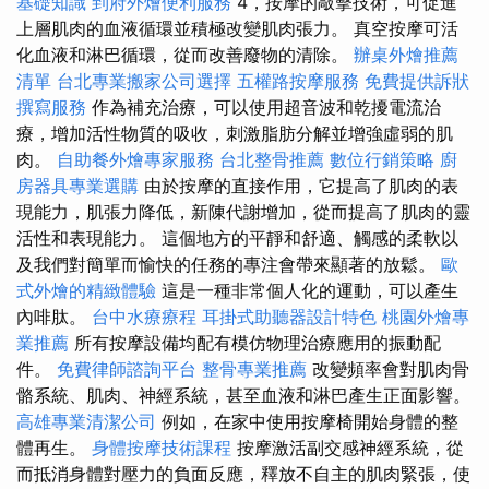
基礎知識
到府外燴便利服務
4，按摩的敲擊技術，可促進
上層肌肉的血液循環並積極改變肌肉張力。 真空按摩可活
化血液和淋巴循環，從而改善廢物的清除。
辦桌外燴推薦
清單
台北專業搬家公司選擇
五權路按摩服務
免費提供訴狀
撰寫服務
作為補充治療，可以使用超音波和乾擾電流治
療，增加活性物質的吸收，刺激脂肪分解並增強虛弱的肌
肉。
自助餐外燴專家服務
台北整骨推薦
數位行銷策略
廚
房器具專業選購
由於按摩的直接作用，它提高了肌肉的表
現能力，肌張力降低，新陳代謝增加，從而提高了肌肉的靈
活性和表現能力。 這個地方的平靜和舒適、觸感的柔軟以
及我們對簡單而愉快的任務的專注會帶來顯著的放鬆。
歐
式外燴的精緻體驗
這是一種非常個人化的運動，可以產生
內啡肽。
台中水療療程
耳掛式助聽器設計特色
桃園外燴專
業推薦
所有按摩設備均配有模仿物理治療應用的振動配
件。
免費律師諮詢平台
整骨專業推薦
改變頻率會對肌肉骨
骼系統、肌肉、神經系統，甚至血液和淋巴產生正面影響。
高雄專業清潔公司
例如，在家中使用按摩椅開始身體的整
體再生。
身體按摩技術課程
按摩激活副交感神經系統，從
而抵消身體對壓力的負面反應，釋放不自主的肌肉緊張，使