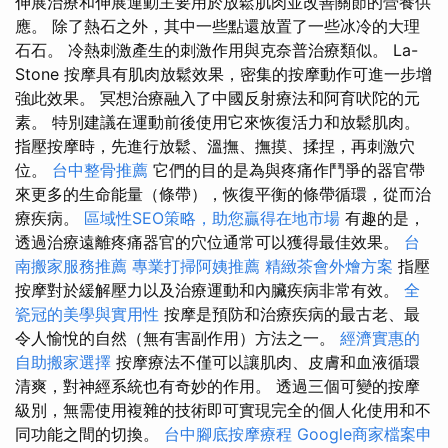
伸展治療和伸展運動主要用於放鬆肌肉並改善關節的營養供
應。 除了熱石之外，其中一些點還放置了一些冰冷的大理
石石。 冷熱刺激產生的刺激作用與克奈普治療類似。 La-
Stone 按摩具有肌肉放鬆效果，密集的按摩動作可進一步增
強此效果。 冥想治療融入了中國反射療法和阿育吠陀的元
素。 特別建議在運動前後使用它來恢復活力和放鬆肌肉。
指壓按摩時，先進行放鬆、溫撫、撫摸、揉捏，再刺激穴
位。
台中整骨推薦
它們的目的是為與疼痛作鬥爭的器官帶
來更多的生命能量（條帶），恢復平衡的條帶循環，從而治
療疾病。
區域性SEO策略，助您贏得在地市場
有趣的是，
透過治療遠離疼痛器官的穴位通常可以獲得最佳效果。
台
南搬家服務推薦
專業打掃阿姨推薦
精緻茶會外燴方案
指壓
按摩對於緩解壓力以及治療運動和內臟疾病非常有效。
全
瓷冠的美學與實用性
按摩是預防和治療疾病的最古老、最
令人愉悅的自然（無有害副作用）方法之一。
經濟實惠的
自助搬家選擇
按摩療法不僅可以讓肌肉、皮膚和血液循環
清爽，對神經系統也有奇妙的作用。 透過三個可變的按摩
級別，無需使用複雜的技術即可實現完全的個人化使用和不
同功能之間的切換。
台中腳底按摩療程
Google商家檔案申