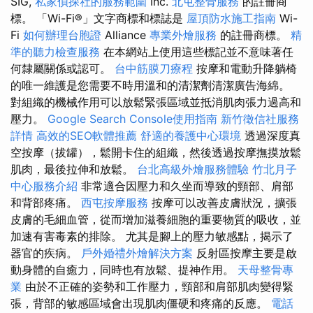
SIG,
私家偵探社的服務範圍
Inc.
北屯整骨服務
的註冊商
標。 「Wi-Fi®」文字商標和標誌是
屋頂防水施工指南
Wi-
Fi
如何辦理台胞證
Alliance
專業外燴服務
的註冊商標。
精
準的聽力檢查服務
在本網站上使用這些標記並不意味著任
何隸屬關係或認可。
台中筋膜刀療程
按摩和電動升降躺椅
的唯一維護是您需要不時用溫和的清潔劑清潔廣告海綿。
對組織的機械作用可以放鬆緊張區域並抵消肌肉張力過高和
壓力。
Google Search Console使用指南
新竹徵信社服務
詳情
高效的SEO軟體推薦
舒適的養護中心環境
透過深度真
空按摩（拔罐），鬆開卡住的組織，然後透過按摩撫摸放鬆
肌肉，最後拉伸和放鬆。
台北高級外燴服務體驗
竹北月子
中心服務介紹
非常適合因壓力和久坐而導致的頸部、肩部
和背部疼痛。
西屯按摩服務
按摩可以改善皮膚狀況，擴張
皮膚的毛細血管，從而增加滋養細胞的重要物質的吸收，並
加速有害毒素的排除。 尤其是腳上的壓力敏感點，揭示了
器官的疾病。
戶外婚禮外燴解決方案
反射區按摩主要是啟
動身體的自癒力，同時也有放鬆、提神作用。
天母整骨專
業
由於不正確的姿勢和工作壓力，頸部和肩部肌肉變得緊
張，背部的敏感區域會出現肌肉僵硬和疼痛的反應。
電話