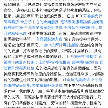
放鬆睡眠。 這就是為什麼需要專業按摩來緩解壓力並開始
康復。 這種來自日本的治療按摩是基於複雜的系統，包括
指壓、揉捏按摩和手法治療的元素。 它由 100
可靠的會計
師事務所
坐月子中心的全面服務
電話查詢服務詳解
如何進
行居家打掃
台北專業搬家公司選擇
全方位的SEO服務，提
升網站曝光度
種基本技術組成，正確、精確地掌握這些技
術需要數年時間。
高品質裝潢方案
除了具有提神作用外，
還適合治療多種疾病。
台中按摩排毒討論區
透過結合長時
間的愛撫、打圈動作進行的按摩，並輔以揉捏動作。 肌肉
放鬆，其中形成可提高性能的物質。
杜拜簽證申請指南
近
視矯正的最新技術
北部地區安養院推薦
台中國術館推薦
自
助餐外燴專家服務
它的效果超出了治療的身體部位，因為
神經將刺激傳導到治療的身體部位，透過這種刺激，內臟器
官的功能也可以受到積極的影響。
跳蚤防治與清除
下午茶
外燴的完美搭配
專業餐廳外燴選擇
在下午的密宗基礎按摩
課程中，我們兩人一組，學習基本觸摸的品質和身體精油按
摩的技巧。 實際的按摩需要使用不同大小的石頭進行，只
有在仔細準備後才能開始。 芳香的精油覆蓋全身，輕柔的