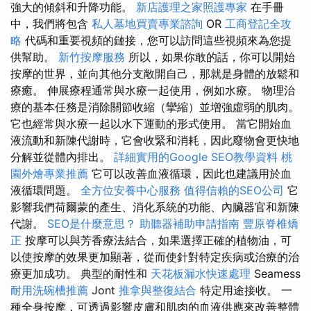
強大的傾斜和升降功能。
新店護理之家照護專家
在手冊
中，我們將包含
私人墓地買賣專業諮詢
OR
工商登記全攻
略
代碼和重要視頻的鏈接，您可以訪問這些視頻來為您提
供幫助。
新竹按摩服務
所以，如果你敢的話，你可以開始
按摩的世界，並向其他分支敞開自己，那就是身體的放鬆和
療癒。 伸展療程通常與水療一起使用，例如水療。 物理治
療的基本任務是消除關節收縮（攣縮）並增強虛弱的肌肉。
它也經常與水療一起以水下運動的形式使用。 當它開始血
液流動和新陳代謝時，它會收緊和消耗，因此廢物會更快地
分解並從體內排出。
詳細實用的Google SEO教學資料
桃
園外燴專業推薦
它可以改善血液循環，因此也建議用於血
液循環問題。
全方位安養中心服務
值得信賴的SEO公司
它
影響我們荷爾蒙的產生、消化系統的功能、內臟器官和新陳
代謝。
SEO是什麼意思？
助聽器補助申請指南
豐原脊椎矯
正
按摩可以與芳香療法結合，如果選擇正確的植物油，可
以使按摩的效果更加顯著，從而使針對特定疾病或治療的治
療更加成功。 典型的耐性和
天花板漏水快速處理
Seamess
耐用洗碗槽推薦
Jont
推拿與整復結合
特定用途接收。 一
種全身按摩，可透過影響皮膚和肌肉的血液供應來改善整體