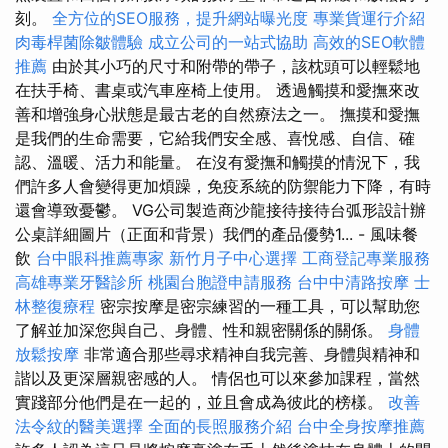
刻。
全方位的SEO服務，提升網站曝光度
專業貨運行介紹
肉毒桿菌除皺體驗
成立公司的一站式協助
高效的SEO軟體
推薦
由於其小巧的尺寸和附帶的帶子，該枕頭可以輕鬆地
在扶手椅、書桌或汽車座椅上使用。 透過觸摸和愛撫來改
善和增強身心狀態是最古老的自然療法之一。 撫摸和愛撫
是我們的生命需要，它給我們安全感、喜悅感、自信、確
認、溫暖、活力和能量。 在沒有愛撫和觸摸的情況下，我
們許多人會變得更加煩躁，免疫系統的防禦能力下降，有時
還會導致憂鬱。 VG公司製造商沙龍接待接待台弧形設計辦
公桌詳細圖片（正面和背景）我們的產品優勢1... - 風味餐
飲
台中眼科推薦專家
新竹月子中心選擇
工商登記專業服務
高雄專業牙醫診所
桃園台胞證申請服務
台中中清路按摩
士
林整復療程
密宗按摩是密宗練習的一種工具，可以幫助您
了解並加深您與自己、身體、性和親密關係的關係。
身體
放鬆按摩
非常適合那些尋求精神自我完善、身體與精神和
諧以及更深層親密感的人。 情侶也可以來參加課程，當然
實踐部分他們是在一起的，並且會成為彼此的榜樣。
改善
法令紋的醫美選擇
全面的長照服務介紹
台中全身按摩推薦