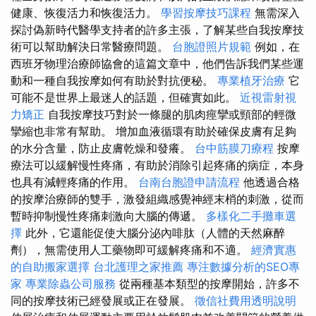
健康、恢復活力和恢復活力。
學習按摩技巧課程
無需深入
探討偽新時代醫學支持者的許多主張，了解某些自我按摩技
術可以幫助解決日常醫療問題。
台胞證照片規範
例如，在
西班牙物理治療師協會的這篇文章中，他們告訴我們某些運
動和一種自我按摩如何有助於對抗便秘。
專業植牙治療
它
可能不是世界上最迷人的話題，但確實如此。
近視雷射視
力矯正
自我按摩技巧對於一條腿的肌肉痙攣或頸部的輕微
攣縮也非常有幫助。 增加血液循環有助於確保皮膚有足夠
的水分含量，防止皮膚乾燥和發癢。
台中筋膜刀療程
按摩
療法可以緩解慢性疼痛，有助於消除引起疼痛的病症，本身
也具有減輕疼痛的作用。
台南台胞證申請流程
他透過合格
的按摩治療師的雙手，激發組織感覺神經末梢的刺激，從而
暫時抑制慢性疼痛刺激向大腦的傳遞。
多樣化二手攤車選
擇
此外，它還能促使大腦分泌內啡肽（人體的天然麻醉
劑），無需使用人工藥物即可緩解疼痛和不適。
經濟實惠
的自助搬家選擇
台北護理之家推薦
專注數據分析的SEO專
家
專業除蟲公司服務
從兩種基本類型的按摩開始，許多不
同的按摩技術已經發展或正在發展。
徵信社費用透明說明