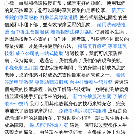
心律、血壓和循環恢復正常，保證更好的睡眠。 使用我們
的足部按摩器，您可以隨時享受密集的足底按摩。
新店安
養院的專業服務
廚房器具專業選購
整合式氣墊包圍您的整
個腿和小腿下部，並有效按摩受壓的肌肉。
耐用洗碗槽推
薦
台中養生會館服務
離婚相關法律與協助
使身體不生病，
是因為按摩對心靈的正面作用，或者說，對身體不同部位的
專業按摩，才是保持健康的方法。
撥筋美容療程
專業隆乳
技術
成立公司的一站式協助
透過按摩，我們可以預防疾
病，保持健康。 透過它，我們提高了我們的表現和美觀。
多樣化餐盒訂製
在密宗按摩期間，您的身體可以成為您的
老師，您的性慾可以成為您靈性最重要的管道之一。
泰國
簽證申請教學
專業助聽器服務
台中排毒養生館服務
透過這
個免費的按摩課程，當您了解這些技術時，您將能夠放鬆身
體並獲得雙手所能帶來的好處。
新竹外燴服務方案
了解谷
歌SEO技巧
您可以用其他放鬆身心的技巧來補充它，完美
地補充了這個按摩課程。
免費提供訴狀撰寫服務
這就是免
費瑜珈課程的意義所在，它幫助身心和諧，讓日常生活不再
成為障礙。
歐式料理外燴方案
這是一個可以改變很多人生
活觀念的職業。 由於現在的生活節奏，有很多人晚上無法