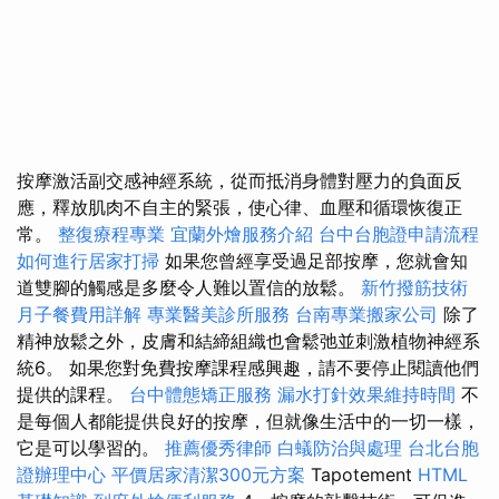
按摩激活副交感神經系統，從而抵消身體對壓力的負面反
應，釋放肌肉不自主的緊張，使心律、血壓和循環恢復正
常。
整復療程專業
宜蘭外燴服務介紹
台中台胞證申請流程
如何進行居家打掃
如果您曾經享受過足部按摩，您就會知
道雙腳的觸感是多麼令人難以置信的放鬆。
新竹撥筋技術
月子餐費用詳解
專業醫美診所服務
台南專業搬家公司
除了
精神放鬆之外，皮膚和結締組織也會鬆弛並刺激植物神經系
統6。 如果您對免費按摩課程感興趣，請不要停止閱讀他們
提供的課程。
台中體態矯正服務
漏水打針效果維持時間
不
是每個人都能提供良好的按摩，但就像生活中的一切一樣，
它是可以學習的。
推薦優秀律師
白蟻防治與處理
台北台胞
證辦理中心
平價居家清潔300元方案
Tapotement
HTML