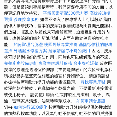
許多人認為這只是將按摩膏塗在手上然後塗抹在身體上的問
題，但是當談到專業按摩時，我們需要考慮不同的方面，以
便更認真地對待它。
平價居家清潔300元方案
高效冷凍櫃
選擇
沙鹿按摩服務
如果不深入了解專業人士可以教給我們
的偉大按摩技巧，基本的按摩就很難被認為比愛撫更能讓我
們放鬆。 振動的放鬆效果可緩解痙攣，透過反射作用於內
臟，改善治療組織的新陳代謝，進而有助於健康的脊椎功
能。
如何辦理台胞證
桃園外燴專業推薦
基隆徵信社的服務
選擇
外牆漏水修復方案
居家清潔每小時的費用
因此，按摩
枕可以起到很好的預防作用，同時也可以緩解現有的不適。
完整廚房設備規劃
專業室內設計服務
台中脊椎調整
反射區
按摩的原理是透過位於腳部（主要是腳底）的穴位來刺激和
積極影響與這些穴位相連的器官和身體部位。 清潔前請務
必拔掉按摩和動力提升功能的電源插頭。
尋找專業牙醫
用
乾淨的乾布擦乾，在織物完全乾燥之前，不要重新連接電源
或使用椅子。 請勿使用磨蝕性或揮發性清潔劑、刷子、汽
油、玻璃家具清漆、油漆稀釋劑或水。
如何申請台胞證
Vive
如何進行SEO優化
按摩和動力升降躺椅提供終極放鬆
的加熱和按摩功能，以及為行動不便或行動不便的用戶提供