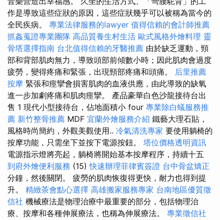
音樂營造出幸福感。 久坐的生活方式、「彎腰駝背」的工
作是導致這些症狀的原因，這些症狀幾乎可以被稱為當今的
全民疾病。
專業法律服務的lawyer
值得信賴的會計師推薦
抓姦蒐證專業團隊
高品質養生村生活
歐式風格外燴料理
靈
骨塔選擇指南
台北值得信賴的牙醫推薦
由於缺乏運動，頸
部和背部肌肉無力，導致頭部前傾數小時；因此肌肉會過度
疲勞，變得疼痛和緊張，出現頸部疼痛和頭痛。
后里推薦
按摩
緊張和痙攣會損害肌肉的血液供應，由此導致的缺氧
進一步加劇疼痛和肌肉痙攣。 產品豪華白色沙龍接待台出
售 1 現代小型接待台，佔地面積小 four
專業除白蟻服務推
薦
新竹整骨推薦
MDF
宜蘭外燴服務介紹
鐵藝大理石貼，
風格時尚簡約，外觀美觀使用..
冷氣清洗專家
要使用躺椅的
按摩功能，只需坐下並按下電源按鈕。
塔位價格透明資訊
電源指示燈將亮起，躺椅將開始基本按摩程序，持續十五
到府外燴便利服務
(15)
快速辦理菲律賓簽證
台中骨盆矯正
分鐘，然後關閉。 疲勞的肌肉恢復得更快，耐力也得到提
升。
精緻茶會點心選擇
高雄搬家服務專家
台南地區優質徵
信社
機械療法是物理治療中最重要的部分，包括物理治
療、按摩和各種伸展療法，也稱為伸展療法。
專業徵信社